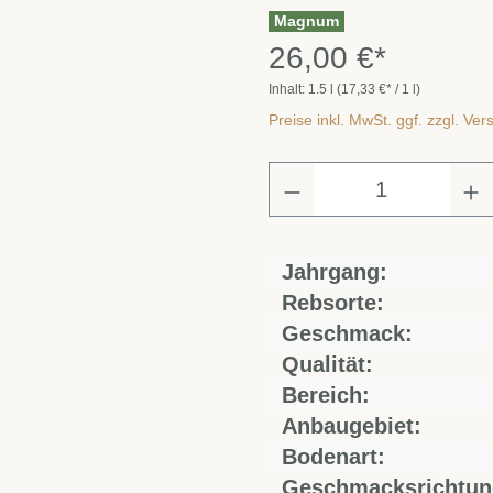
Magnum
26,00 €*
Inhalt:
1.5 l
(17,33 €* / 1 l)
Preise inkl. MwSt. ggf. zzgl. Ve
Jahrgang:
Rebsorte:
Geschmack:
Qualität:
Bereich:
Anbaugebiet:
Bodenart:
Geschmacksrichtun