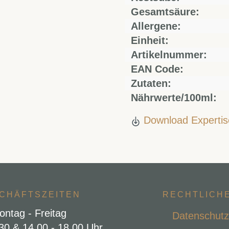
Gesamtsäure:
Allergene:
Einheit:
Artikelnummer:
EAN Code:
Zutaten:
Nährwerte/100ml:
Download Expertis
CHÄFTSZEITEN
RECHTLICH
ontag - Freitag
Datenschutz
.30 & 14.00 - 18.00 Uhr