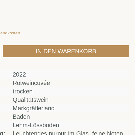
rsandkosten
IN DEN WARENKORB
2022
Rotweincuvée
trocken
Qualitätswein
Markgräflerland
Baden
Lehm-Lössboden
g:
Leuchtendes purpur im Glas, feine Noten