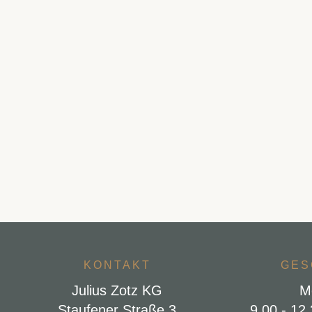
KONTAKT
GES
Julius Zotz KG
M
Staufener Straße 3
9.00 - 12