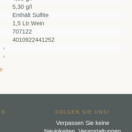
5,30 g/l
Enthält Sulfite
1,5 Ltr.Wein
707122
4010922441252
↓
↓
e
ES
FOLGEN SIE UNS!
Verpassen Sie keine
Neuigkeiten, Veranstaltungen