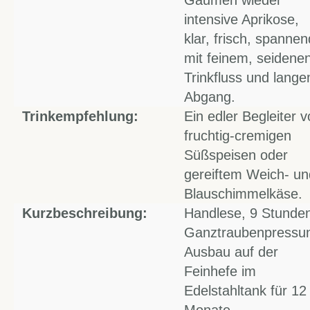
Gaumen wieder
intensive Aprikose,
klar, frisch, spannen
mit feinem, seidene
Trinkfluss und lang
Abgang.
Trinkempfehlung:
Ein edler Begleiter 
fruchtig-cremigen
Süßspeisen oder
gereiftem Weich- un
Blauschimmelkäse.
Kurzbeschreibung:
Handlese, 9 Stunde
Ganztraubenpressu
Ausbau auf der
Feinhefe im
Edelstahltank für 12