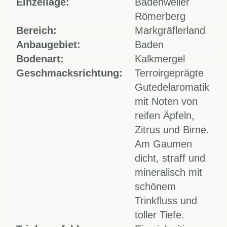
Einzellage:
Badenweiler
Römerberg
Bereich:
Markgräflerland
Anbaugebiet:
Baden
Bodenart:
Kalkmergel
Geschmacksrichtung:
Terroirgeprägte
Gutedelaromatik
mit Noten von
reifen Äpfeln,
Zitrus und Birne.
Am Gaumen
dicht, straff und
mineralisch mit
schönem
Trinkfluss und
toller Tiefe.