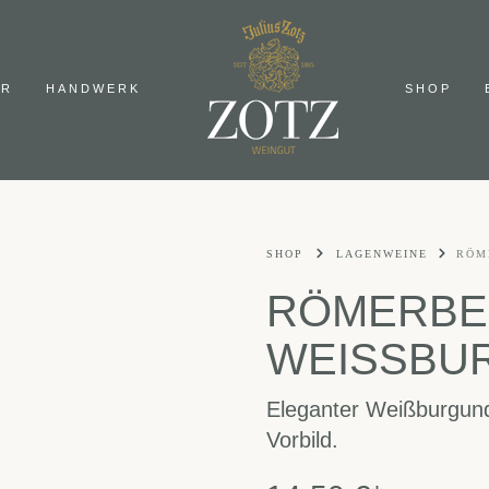
IR
HANDWERK
SHOP
SHOP
LAGENWEINE
RÖM
RÖMERB
WEISSBU
Eleganter Weißburgun
Vorbild.