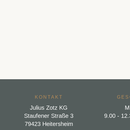
KONTAKT
GES
Julius Zotz KG
M
Staufener Straße 3
9.00 - 12
79423 Heitersheim