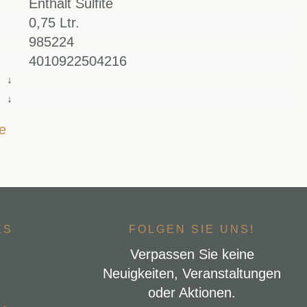
Enthält Sulfite
0,75 Ltr.
985224
4010922504216
↓
↓
e
ES
FOLGEN SIE UNS!
Verpassen Sie keine
Neuigkeiten, Veranstaltungen
oder Aktionen.