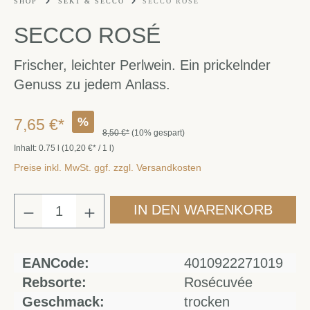
SHOP
SEKT & SECCO
SECCO ROSÉ
SECCO ROSÉ
Frischer, leichter Perlwein. Ein prickelnder
Genuss zu jedem Anlass.
%
7,65 €*
8,50 €*
(10% gespart)
Inhalt:
0.75 l
(10,20 €* / 1 l)
Preise inkl. MwSt. ggf. zzgl. Versandkosten
IN DEN WARENKORB
EANCode:
4010922271019
Rebsorte:
Rosécuvée
Geschmack:
trocken